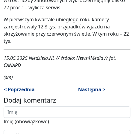
wzrost liczby zanotowanych wykroczeń sięgnął blisko
72 proc.” – wylicza serwis.
W pierwszym kwartale ubiegłego roku kamery
zarejestrowały 12,8 tys. przypadków wjazdu na
skrzyżowanie przy czerwonym świetle. W tym roku – 22
tys.
15.05.2025 Niedziela.NL // źródło: News4Media // fot.
CANARD
(sm)
< Poprzednia
Następna >
Dodaj komentarz
Imię (obowiązkowe)