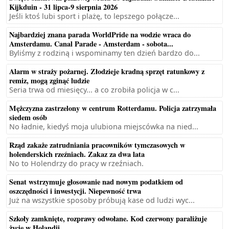
Kijkduin - 31 lipca-9 sierpnia 2026
Jeśli ktoś lubi sport i plażę, to lepszego połącze...
Najbardziej znana parada WorldPride na wodzie wraca do
Amsterdamu. Canal Parade - Amsterdam - sobota...
Byliśmy z rodziną i wspominamy ten dzień bardzo do...
Alarm w straży pożarnej. Złodzieje kradną sprzęt ratunkowy z
remiz, mogą zginąć ludzie
Seria trwa od miesięcy... a co zrobiła policja w c...
Mężczyzna zastrzelony w centrum Rotterdamu. Policja zatrzymała
siedem osób
No ładnie, kiedyś moja ulubiona miejscówka na nied...
Rząd zakaże zatrudniania pracowników tymczasowych w
holenderskich rzeźniach. Zakaz za dwa lata
No to Holendrzy do pracy w rzeźniach.
Senat wstrzymuje głosowanie nad nowym podatkiem od
oszczędności i inwestycji. Niepewność trwa
Już na wszystkie sposoby próbują kase od ludzi wyc...
Szkoły zamknięte, rozprawy odwołane. Kod czerwony paraliżuje
życie w Holandii