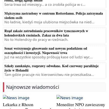
remiz, mogą zginąć ludzie
Seria trwa od miesięcy... a co zrobiła policja w c...
Mężczyzna zastrzelony w centrum Rotterdamu. Policja zatrzymała
siedem osób
No ładnie, kiedyś moja ulubiona miejscówka na nied...
Rząd zakaże zatrudniania pracowników tymczasowych w
holenderskich rzeźniach. Zakaz za dwa lata
No to Holendrzy do pracy w rzeźniach.
Senat wstrzymuje głosowanie nad nowym podatkiem od
oszczędności i inwestycji. Niepewność trwa
Już na wszystkie sposoby próbują kase od ludzi wyc...
Szkoły zamknięte, rozprawy odwołane. Kod czerwony paraliżuje
życie w Holandii
Tam gdzie pracuje nic kierownictwu nie przeszkadza...
Najnowsze wiadomości
Lekarka z Rhoon
Menedżer NPO zawieszony