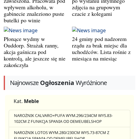
zawieszona. Pracowała pod
po wysłaniu intymnego
wpływem alkoholu, w
zdjęcia na grupowym
gabinecie znaleziono puste
czacie z kolegami
butelki po winie
Płonące wydmy w
24 gminy pod nadzorem
Ouddorp. Strażak ranny,
rządu za brak miejsc dla
akcja gaśnicza pod
uchodźców. Lista rośnie z
kontrolą, ale jeszcze się nie
miesiąca na miesiąc
zakończyła
Najnowsze
Ogłoszenia
Wyróżnione
Kat.
Meble
NAROŻNIK CALVARO+PUFA WYM.296/234CM WYS.83-
102CM Z FUNKCJA SPANIA OD DEMEUBELSHOP
NAROŻNIK LOTOS WYM.280/230CM WYS.73-87CM Z
FUNKCJA SPANIA OD DEMEUBELSHOP