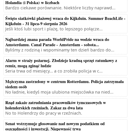
Holandia (i Polska) w liczbach
Bardzo ciekawe porównanie. Niektóre liczby naprawd...
Święto siatkówki plażowej wraca do Kijkduin. Summer BeachLife -
Kijkduin - 31 lipca-9 sierpnia 2026
Jeśli ktoś lubi sport i plażę, to lepszego połącze...
Najbardziej znana parada WorldPride na wodzie wraca do
Amsterdamu. Canal Parade - Amsterdam - sobota...
Byliśmy z rodziną i wspominamy ten dzień bardzo do...
Alarm w straży pożarnej. Złodzieje kradną sprzęt ratunkowy z
remiz, mogą zginąć ludzie
Seria trwa od miesięcy... a co zrobiła policja w c...
Mężczyzna zastrzelony w centrum Rotterdamu. Policja zatrzymała
siedem osób
No ładnie, kiedyś moja ulubiona miejscówka na nied...
Rząd zakaże zatrudniania pracowników tymczasowych w
holenderskich rzeźniach. Zakaz za dwa lata
No to Holendrzy do pracy w rzeźniach.
Senat wstrzymuje głosowanie nad nowym podatkiem od
oszczędności i inwestycji. Niepewność trwa