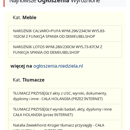
Najnowsze
Ogłoszenia
Wyróżnione
Kat.
Meble
NAROŻNIK CALVARO+PUFA WYM.296/234CM WYS.83-
102CM Z FUNKCJA SPANIA OD DEMEUBELSHOP
NAROŻNIK LOTOS WYM.280/230CM WYS.73-87CM Z
FUNKCJA SPANIA OD DEMEUBELSHOP
więcej na
ogłoszenia.niedziela.nl
Kat.
Tłumacze
TŁUMACZ PRZYSIĘGŁY akty z USC, wyroki, dokumenty,
dyplomy i inne - CAŁA HOLANDIA (PRZEZ INTERNET)
TŁUMACZ PRZYSIĘGŁY wyniki badań, akty, dyplomy i inne
CAŁA HOLANDIA (przez INTERNET)
Natalia Zweekhorst-Krüger tłumacz przysięgły - CAŁA