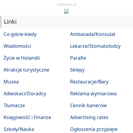
reklama a
Linki
Co-gdzie-kiedy
Ambasada/Konsulat
Wiadomości
Lekarze/Stomatolodzy
Życie w Holandii
Parafie
Atrakcje turystyczne
Sklepy
Muzea
Restauracje/Bary
Adwokaci/Doradcy
Reklama wymiarowa
Tłumacze
Cennik banerów
Księgowość i Finanse
Advertising rates
Szkoły/Nauka
Ogłoszenia przypięte