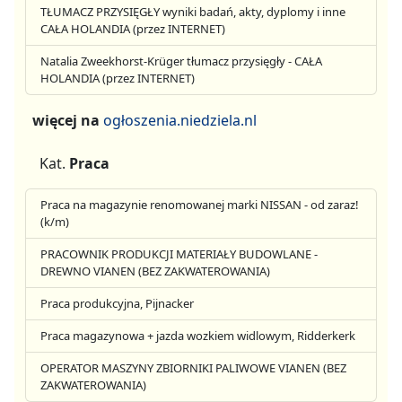
TŁUMACZ PRZYSIĘGŁY wyniki badań, akty, dyplomy i inne
CAŁA HOLANDIA (przez INTERNET)
Natalia Zweekhorst-Krüger tłumacz przysięgły - CAŁA
HOLANDIA (przez INTERNET)
więcej na
ogłoszenia.niedziela.nl
Kat.
Praca
Praca na magazynie renomowanej marki NISSAN - od zaraz!
(k/m)
PRACOWNIK PRODUKCJI MATERIAŁY BUDOWLANE -
DREWNO VIANEN (BEZ ZAKWATEROWANIA)
Praca produkcyjna, Pijnacker
Praca magazynowa + jazda wozkiem widlowym, Ridderkerk
OPERATOR MASZYNY ZBIORNIKI PALIWOWE VIANEN (BEZ
ZAKWATEROWANIA)