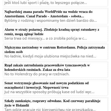
Jeśli ktoś lubi sport i plażę, to lepszego połącze...
Najbardziej znana parada WorldPride na wodzie wraca do
Amsterdamu. Canal Parade - Amsterdam - sobota...
Byliśmy z rodziną i wspominamy ten dzień bardzo do...
Alarm w straży pożarnej. Złodzieje kradną sprzęt ratunkowy z
remiz, mogą zginąć ludzie
Seria trwa od miesięcy... a co zrobiła policja w c...
Mężczyzna zastrzelony w centrum Rotterdamu. Policja zatrzymała
siedem osób
No ładnie, kiedyś moja ulubiona miejscówka na nied...
Rząd zakaże zatrudniania pracowników tymczasowych w
holenderskich rzeźniach. Zakaz za dwa lata
No to Holendrzy do pracy w rzeźniach.
Senat wstrzymuje głosowanie nad nowym podatkiem od
oszczędności i inwestycji. Niepewność trwa
Już na wszystkie sposoby próbują kase od ludzi wyc...
Szkoły zamknięte, rozprawy odwołane. Kod czerwony paraliżuje
życie w Holandii
Tam gdzie pracuje nic kierownictwu nie przeszkadza...