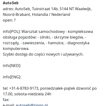
AutoSeb
adres: AutoSeb, Tuinstraat 14b, 5144 NT Waalwijk,
Noord-Brabant, Holandia / Nederland
open: ?
info[POL]: Warsztat samochodowy - kompleksowa
obsługa pojazdów: - silniki, - skrzynie biegów, -
rozrządy, - zawieszenia, - hamulce, - diagnostyka
komputerowa.
Szybki dostęp do części nowych i używanych.
info[NED]:
info[ENG]:
tel: +31-6-8783-9173, poniedziałek-piątek dzwonić po
17.00, sobota-niedziela 24h
fax:
e-mail:
autoseb@ziggo.nl