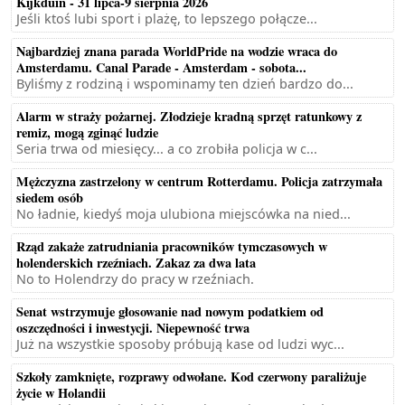
Kijkduin - 31 lipca-9 sierpnia 2026
Jeśli ktoś lubi sport i plażę, to lepszego połącze...
Najbardziej znana parada WorldPride na wodzie wraca do
Amsterdamu. Canal Parade - Amsterdam - sobota...
Byliśmy z rodziną i wspominamy ten dzień bardzo do...
Alarm w straży pożarnej. Złodzieje kradną sprzęt ratunkowy z
remiz, mogą zginąć ludzie
Seria trwa od miesięcy... a co zrobiła policja w c...
Mężczyzna zastrzelony w centrum Rotterdamu. Policja zatrzymała
siedem osób
No ładnie, kiedyś moja ulubiona miejscówka na nied...
Rząd zakaże zatrudniania pracowników tymczasowych w
holenderskich rzeźniach. Zakaz za dwa lata
No to Holendrzy do pracy w rzeźniach.
Senat wstrzymuje głosowanie nad nowym podatkiem od
oszczędności i inwestycji. Niepewność trwa
Już na wszystkie sposoby próbują kase od ludzi wyc...
Szkoły zamknięte, rozprawy odwołane. Kod czerwony paraliżuje
życie w Holandii