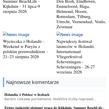
Summer BeachLife -
Den Bosh, Eindhoven,
Kijkduin - 31 lipca-9
Emmeloord, Haga,
sierpnia 2026
Helmond, Hoorn,
Rotterdam, Tilburg,
Utrecht, Veenendaal, Venlo,
Zevenaar
Wycieczka z Holandii -
Największy festiwal
Weekend w Paryżu z
latawców w Holandii.
polskim przewodnikiem -
Internationaal
21–23 sierpnia 2026
Vliegerfestival
Scheveningen -
Scheveningen - 26-27
września 2026
Najnowsze komentarze
Holandia (i Polska) w liczbach
Bardzo ciekawe porównanie. Niektóre liczby naprawd...
Święto siatkówki plażowej wraca do Kijkduin. Summer BeachLife -