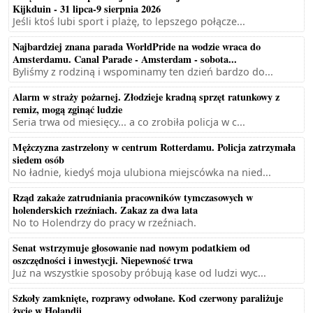
Kijkduin - 31 lipca-9 sierpnia 2026
Jeśli ktoś lubi sport i plażę, to lepszego połącze...
Najbardziej znana parada WorldPride na wodzie wraca do
Amsterdamu. Canal Parade - Amsterdam - sobota...
Byliśmy z rodziną i wspominamy ten dzień bardzo do...
Alarm w straży pożarnej. Złodzieje kradną sprzęt ratunkowy z
remiz, mogą zginąć ludzie
Seria trwa od miesięcy... a co zrobiła policja w c...
Mężczyzna zastrzelony w centrum Rotterdamu. Policja zatrzymała
siedem osób
No ładnie, kiedyś moja ulubiona miejscówka na nied...
Rząd zakaże zatrudniania pracowników tymczasowych w
holenderskich rzeźniach. Zakaz za dwa lata
No to Holendrzy do pracy w rzeźniach.
Senat wstrzymuje głosowanie nad nowym podatkiem od
oszczędności i inwestycji. Niepewność trwa
Już na wszystkie sposoby próbują kase od ludzi wyc...
Szkoły zamknięte, rozprawy odwołane. Kod czerwony paraliżuje
życie w Holandii