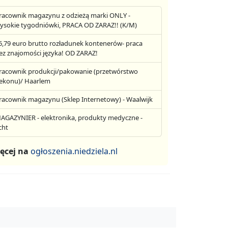
racownik magazynu z odzieżą marki ONLY -
ysokie tygodniówki, PRACA OD ZARAZ!! (K/M)
6,79 euro brutto rozładunek kontenerów- praca
ez znajomości języka! OD ZARAZ!
racownik produkcji/pakowanie (przetwórstwo
ekonu)/ Haarlem
racownik magazynu (Sklep Internetowy) - Waalwijk
AGAZYNIER - elektronika, produkty medyczne -
cht
ęcej na
ogłoszenia.niedziela.nl