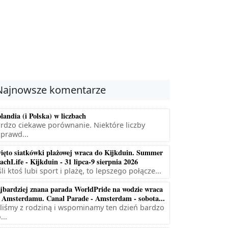
Najnowsze komentarze
landia (i Polska) w liczbach
rdzo ciekawe porównanie. Niektóre liczby
prawd...
ięto siatkówki plażowej wraca do Kijkduin. Summer
achLife - Kijkduin - 31 lipca-9 sierpnia 2026
śli ktoś lubi sport i plażę, to lepszego połącze...
jbardziej znana parada WorldPride na wodzie wraca
 Amsterdamu. Canal Parade - Amsterdam - sobota...
liśmy z rodziną i wspominamy ten dzień bardzo
...