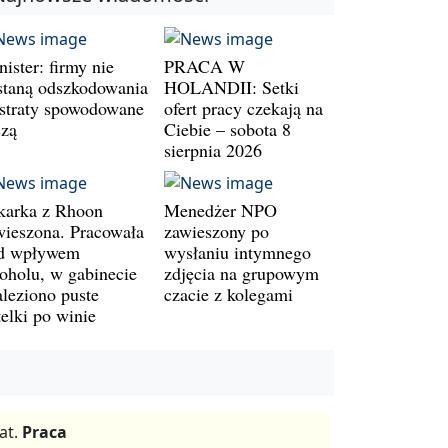
ister: firmy nie
PRACA W
staną odszkodowania
HOLANDII: Setki
 straty spowodowane
ofert pracy czekają na
szą
Ciebie – sobota 8
sierpnia 2026
karka z Rhoon
Menedżer NPO
wieszona. Pracowała
zawieszony po
d wpływem
wysłaniu intymnego
koholu, w gabinecie
zdjęcia na grupowym
aleziono puste
czacie z kolegami
telki po winie
at.
Praca