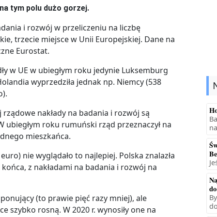
na tym polu dużo gorzej.
nia i rozwój w przeliczeniu na liczbę
ie, trzecie miejsce w Unii Europejskiej. Dane na
czne Eurostat.
dły w UE w ubiegłym roku jedynie Luksemburg
Holandia wyprzedziła jednak np. Niemcy (538
o).
Ho
j rządowe nakłady na badania i rozwój są
Ba
 W ubiegłym roku rumuński rząd przeznaczył na
na
jednego mieszkańca.
Św
Be
euro) nie wyglądało to najlepiej. Polska znalazła
Je
końca, z nakładami na badania i rozwój na
Na
do
ponujący (to prawie pięć razy mniej), ale
By
do
ce szybko rosną. W 2020 r. wynosiły one na