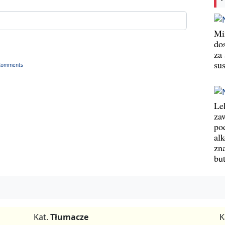
Min
do
za
su
Comments
Le
za
po
al
zn
bu
Kat.
Tłumacze
K