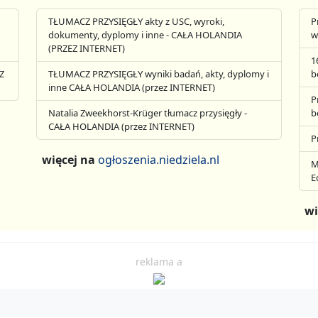
TŁUMACZ PRZYSIĘGŁY akty z USC, wyroki,
P
dokumenty, dyplomy i inne - CAŁA HOLANDIA
w
(PRZEZ INTERNET)
1
Z
TŁUMACZ PRZYSIĘGŁY wyniki badań, akty, dyplomy i
b
inne CAŁA HOLANDIA (przez INTERNET)
P
Natalia Zweekhorst-Krüger tłumacz przysięgły -
b
CAŁA HOLANDIA (przez INTERNET)
P
więcej na
ogłoszenia.niedziela.nl
M
E
wi
reklama a