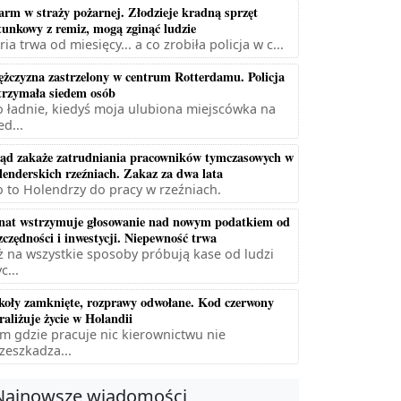
arm w straży pożarnej. Złodzieje kradną sprzęt
tunkowy z remiz, mogą zginąć ludzie
ria trwa od miesięcy... a co zrobiła policja w c...
żczyzna zastrzelony w centrum Rotterdamu. Policja
trzymała siedem osób
 ładnie, kiedyś moja ulubiona miejscówka na
ed...
ąd zakaże zatrudniania pracowników tymczasowych w
lenderskich rzeźniach. Zakaz za dwa lata
 to Holendrzy do pracy w rzeźniach.
nat wstrzymuje głosowanie nad nowym podatkiem od
zczędności i inwestycji. Niepewność trwa
ż na wszystkie sposoby próbują kase od ludzi
c...
koły zamknięte, rozprawy odwołane. Kod czerwony
raliżuje życie w Holandii
m gdzie pracuje nic kierownictwu nie
zeszkadza...
Najnowsze wiadomości