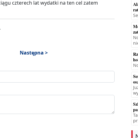
iągu czterech lat wydatki na ten cel zatem
Al
ra
Se
Mę
.
za
No
ni
Następna >
Rz
ho
No
Se
os
Ju
wy
Sz
pa
Ta
pr