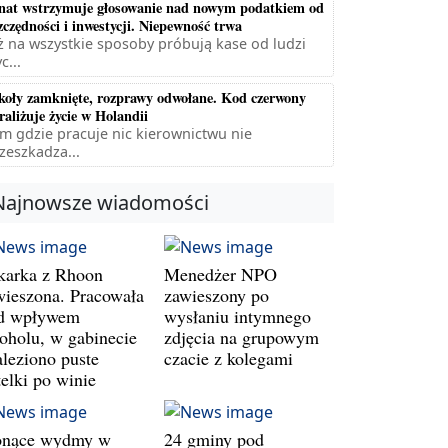
nat wstrzymuje głosowanie nad nowym podatkiem od
zczędności i inwestycji. Niepewność trwa
ż na wszystkie sposoby próbują kase od ludzi
c...
koły zamknięte, rozprawy odwołane. Kod czerwony
raliżuje życie w Holandii
m gdzie pracuje nic kierownictwu nie
zeszkadza...
Najnowsze wiadomości
karka z Rhoon
Menedżer NPO
wieszona. Pracowała
zawieszony po
d wpływem
wysłaniu intymnego
koholu, w gabinecie
zdjęcia na grupowym
aleziono puste
czacie z kolegami
telki po winie
onące wydmy w
24 gminy pod