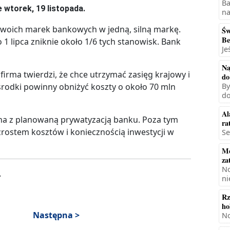
Ba
 wtorek, 19 listopada.
na
 swoich marek bankowych w jedną, silną markę.
Św
Be
1 lipca zniknie około 1/6 tych stanowisk. Bank
Je
Na
irma twierdzi, że chce utrzymać zasięg krajowy i
do
 środki powinny obniżyć koszty o około 70 mln
By
do
Al
na z planowaną prywatyzacją banku. Poza tym
ra
rostem kosztów i koniecznością inwestycji w
Se
Mę
za
No
.
ni
Rz
ho
Następna >
No