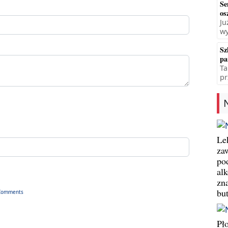
Se
os
Ju
wy
Sz
pa
Ta
pr
Le
za
po
al
zn
bu
Comments
Pł