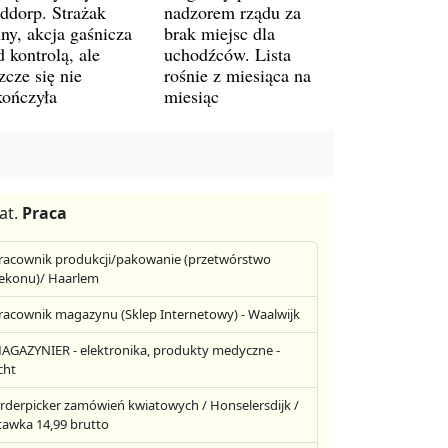
ddorp. Strażak
nadzorem rządu za
ny, akcja gaśnicza
brak miejsc dla
 kontrolą, ale
uchodźców. Lista
zcze się nie
rośnie z miesiąca na
kończyła
miesiąc
at.
Praca
racownik produkcji/pakowanie (przetwórstwo
ekonu)/ Haarlem
racownik magazynu (Sklep Internetowy) - Waalwijk
AGAZYNIER - elektronika, produkty medyczne -
cht
rderpicker zamówień kwiatowych / Honselersdijk /
tawka 14,99 brutto