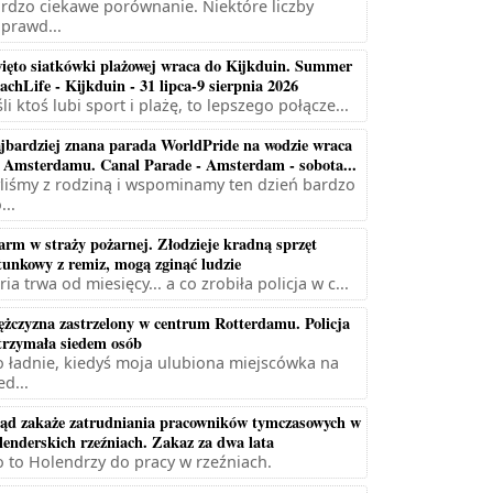
rdzo ciekawe porównanie. Niektóre liczby
prawd...
ięto siatkówki plażowej wraca do Kijkduin. Summer
achLife - Kijkduin - 31 lipca-9 sierpnia 2026
śli ktoś lubi sport i plażę, to lepszego połącze...
jbardziej znana parada WorldPride na wodzie wraca
 Amsterdamu. Canal Parade - Amsterdam - sobota...
liśmy z rodziną i wspominamy ten dzień bardzo
...
arm w straży pożarnej. Złodzieje kradną sprzęt
tunkowy z remiz, mogą zginąć ludzie
ria trwa od miesięcy... a co zrobiła policja w c...
żczyzna zastrzelony w centrum Rotterdamu. Policja
trzymała siedem osób
 ładnie, kiedyś moja ulubiona miejscówka na
ed...
ąd zakaże zatrudniania pracowników tymczasowych w
lenderskich rzeźniach. Zakaz za dwa lata
 to Holendrzy do pracy w rzeźniach.