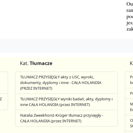
Ou
ran
pod
jes
za
Kat.
Tłumacze
K
TŁUMACZ PRZYSIĘGŁY akty z USC, wyroki,
P
dokumenty, dyplomy i inne - CAŁA HOLANDIA
b
(PRZEZ INTERNET)
P
Z
TŁUMACZ PRZYSIĘGŁY wyniki badań, akty, dyplomy i
M
inne CAŁA HOLANDIA (przez INTERNET)
E
Natalia Zweekhorst-Krüger tłumacz przysięgły -
O
CAŁA HOLANDIA (przez INTERNET)
S