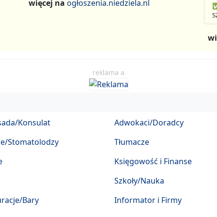
więcej na
ogłoszenia.niedziela.nl
✅
S
wi
reklama a
ada/Konsulat
Adwokaci/Doradcy
ze/Stomatolodzy
Tłumacze
e
Księgowość i Finanse
Szkoły/Nauka
racje/Bary
Informator i Firmy