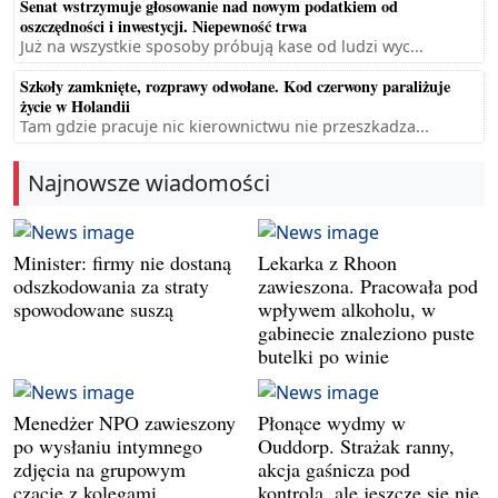
Senat wstrzymuje głosowanie nad nowym podatkiem od
oszczędności i inwestycji. Niepewność trwa
Już na wszystkie sposoby próbują kase od ludzi wyc...
Szkoły zamknięte, rozprawy odwołane. Kod czerwony paraliżuje
życie w Holandii
Tam gdzie pracuje nic kierownictwu nie przeszkadza...
Najnowsze wiadomości
Minister: firmy nie dostaną
Lekarka z Rhoon
odszkodowania za straty
zawieszona. Pracowała pod
spowodowane suszą
wpływem alkoholu, w
gabinecie znaleziono puste
butelki po winie
Menedżer NPO zawieszony
Płonące wydmy w
po wysłaniu intymnego
Ouddorp. Strażak ranny,
zdjęcia na grupowym
akcja gaśnicza pod
czacie z kolegami
kontrolą, ale jeszcze się nie