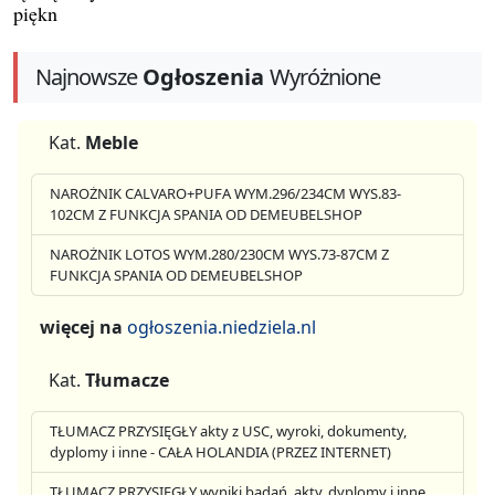
piękn
Najnowsze
Ogłoszenia
Wyróżnione
Kat.
Meble
NAROŻNIK CALVARO+PUFA WYM.296/234CM WYS.83-
102CM Z FUNKCJA SPANIA OD DEMEUBELSHOP
NAROŻNIK LOTOS WYM.280/230CM WYS.73-87CM Z
FUNKCJA SPANIA OD DEMEUBELSHOP
więcej na
ogłoszenia.niedziela.nl
Kat.
Tłumacze
TŁUMACZ PRZYSIĘGŁY akty z USC, wyroki, dokumenty,
dyplomy i inne - CAŁA HOLANDIA (PRZEZ INTERNET)
TŁUMACZ PRZYSIĘGŁY wyniki badań, akty, dyplomy i inne