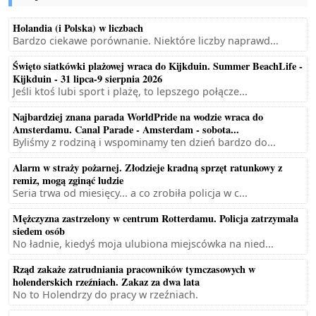
Holandia (i Polska) w liczbach
Bardzo ciekawe porównanie. Niektóre liczby naprawd...
Święto siatkówki plażowej wraca do Kijkduin. Summer BeachLife -
Kijkduin - 31 lipca-9 sierpnia 2026
Jeśli ktoś lubi sport i plażę, to lepszego połącze...
Najbardziej znana parada WorldPride na wodzie wraca do
Amsterdamu. Canal Parade - Amsterdam - sobota...
Byliśmy z rodziną i wspominamy ten dzień bardzo do...
Alarm w straży pożarnej. Złodzieje kradną sprzęt ratunkowy z
remiz, mogą zginąć ludzie
Seria trwa od miesięcy... a co zrobiła policja w c...
Mężczyzna zastrzelony w centrum Rotterdamu. Policja zatrzymała
siedem osób
No ładnie, kiedyś moja ulubiona miejscówka na nied...
Rząd zakaże zatrudniania pracowników tymczasowych w
holenderskich rzeźniach. Zakaz za dwa lata
No to Holendrzy do pracy w rzeźniach.