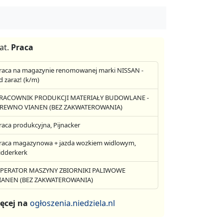
at.
Praca
raca na magazynie renomowanej marki NISSAN -
d zaraz! (k/m)
RACOWNIK PRODUKCJI MATERIAŁY BUDOWLANE -
REWNO VIANEN (BEZ ZAKWATEROWANIA)
raca produkcyjna, Pijnacker
raca magazynowa + jazda wozkiem widlowym,
idderkerk
PERATOR MASZYNY ZBIORNIKI PALIWOWE
IANEN (BEZ ZAKWATEROWANIA)
ęcej na
ogłoszenia.niedziela.nl