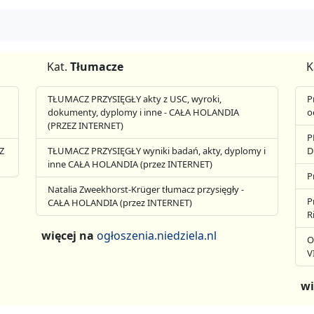
Kat.
Tłumacze
K
TŁUMACZ PRZYSIĘGŁY akty z USC, wyroki,
P
dokumenty, dyplomy i inne - CAŁA HOLANDIA
o
(PRZEZ INTERNET)
P
Z
TŁUMACZ PRZYSIĘGŁY wyniki badań, akty, dyplomy i
D
inne CAŁA HOLANDIA (przez INTERNET)
P
Natalia Zweekhorst-Krüger tłumacz przysięgły -
P
CAŁA HOLANDIA (przez INTERNET)
R
więcej na
ogłoszenia.niedziela.nl
O
V
wi