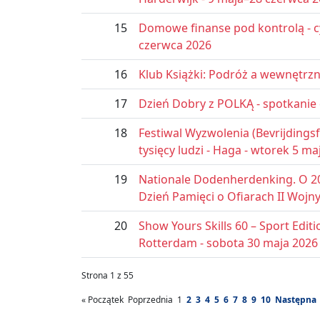
15
Domowe finanse pod kontrolą - cyk
czerwca 2026
16
Klub Książki: Podróż a wewnętrzn
17
Dzień Dobry z POLKĄ - spotkanie 
18
Festiwal Wyzwolenia (Bevrijdingsf
tysięcy ludzi - Haga - wtorek 5 ma
19
Nationale Dodenherdenking. O 20
Dzień Pamięci o Ofiarach II Wojny
20
Show Yours Skills 60 – Sport Edit
Rotterdam - sobota 30 maja 2026
Strona 1 z 55
«
Początek
Poprzednia
1
2
3
4
5
6
7
8
9
10
Następna